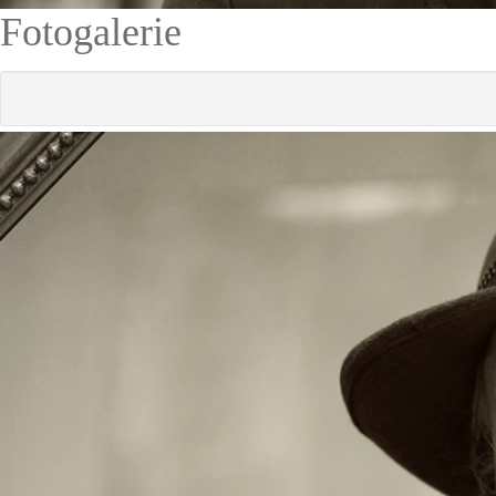
Fotogalerie
Domovská veselice 2026
Velikonoční kavárn
Stěhování Domova Březiny
Mikuláš O3 2