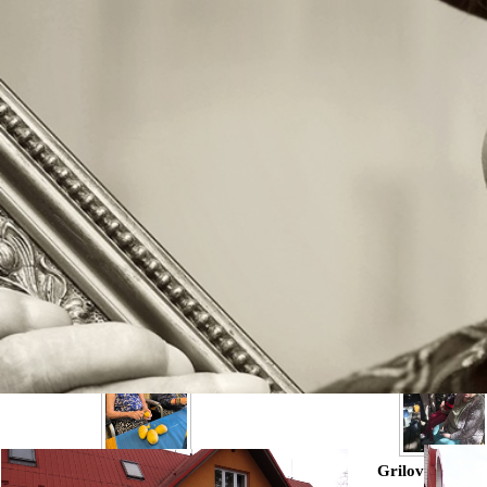
Dušičky O1 2025
Slezská tvorb
Vinobraní O3 2025
Vinobraní O2 
Bramborová olympiáda O2
Grilování srpe