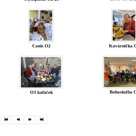
Canis O2
Kavárnička 
Bohoslužba 
O3 kafáček