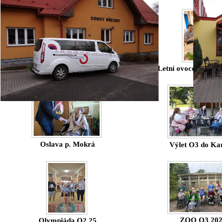
Marlenka O2 2025
Letní ovoce a bylin
Oslava p. Mokrá
Výlet O3 do Ka
ZOO O3 20
Olympiáda O2 25