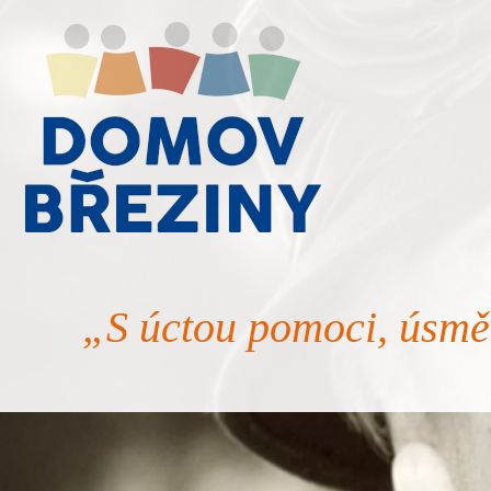
„S úctou pomoci, úsmě