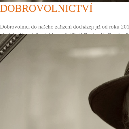
DOBROVOLNICTVÍ
Dobrovolníci do našeho zařízení docházejí již od roku 2010
nimi, hrají společenské hry, předčítají či asistují při voln
do zařízení nové nápady, nadšení, zkušenosti, nabízejí uži
umožňuje uživatelům kontakt s přirozeným sociálním pros
Chcete-li se dozvědět více o dobrovolnictví, navštivte 
o tom jak se stát dobrovolníkem a aktuální zprávy o dění
Vedoucí Dobrovolnického centra ADRA Havířov:
Mgr. Hana Čadová, tel.: 732 509 400, e-mail
hana.cadova