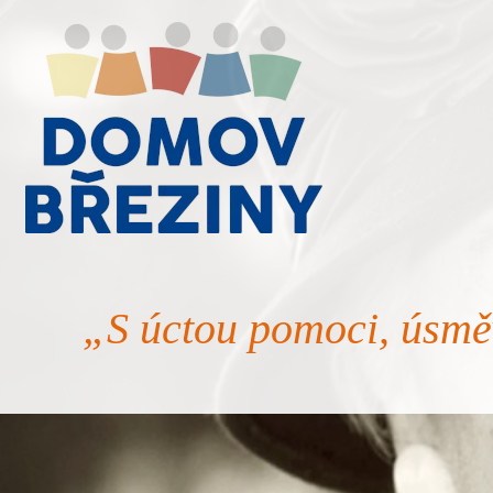
„S úctou pomoci, úsmě