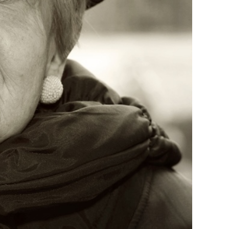
 jste poskytl (poskytla) Domovu Březiny;
dmíněno vašim předchozím souhlasem se
však není dotčena zákonnost zpracování
o odvoláním.
věřence pro ochranu osobních údajů.