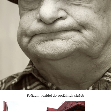
LÁŠENÍ
O PŘÍSTUPNOSTI
©
Domov Březiny
, vytvořil
eABM s.r.o.
Pořízení vozidel do sociálních služeb