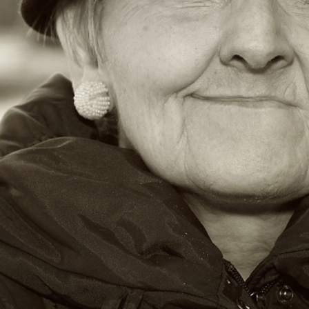
požadovat přenositelnost osobních údajů, které
podat stížnost dozorovému orgánu.
Pokud je zpracování vašich osobních údajů po
zpracováním, máte právo souhlas odvolat. Tím 
vycházejícího ze souhlasu, který byl dán před jeh
Svá práva vůči Domovu Březiny uplatňujte cestou po
Pověřenec pro ochranu osobních údajů:
Moore Advisory CZ s.r.o.
se sídlem: Karolinská 661/4, Karlín, 186 00 Praha 8
IČO: 09692142
datová schránka: q4hs4wu
kontaktní osoba: Ing. Petr Štětka
e-mail:
petr.stetka@moore-czech.cz