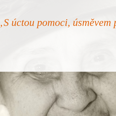
„S úctou pomoci, úsměvem 