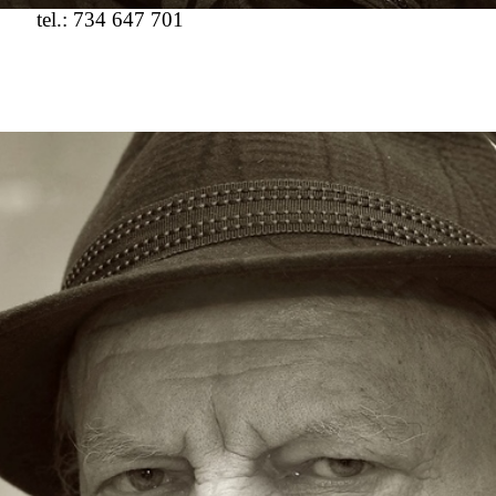
tel.: 734 647 701
OČNÍ
ZPRÁVY
VOLNÁ
PRACOVNÍ MÍSTA
DOBROVOL