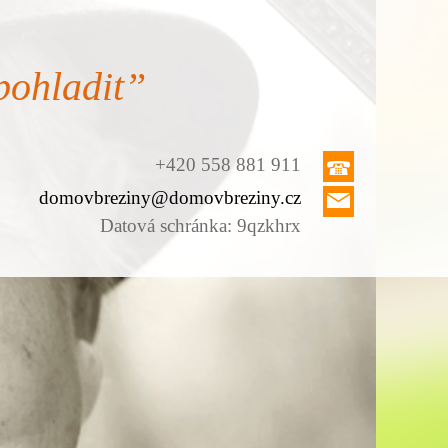
pohladit”
+420 558 881 911
domovbreziny@domovbreziny.cz
Datová schránka: 9qzkhrx