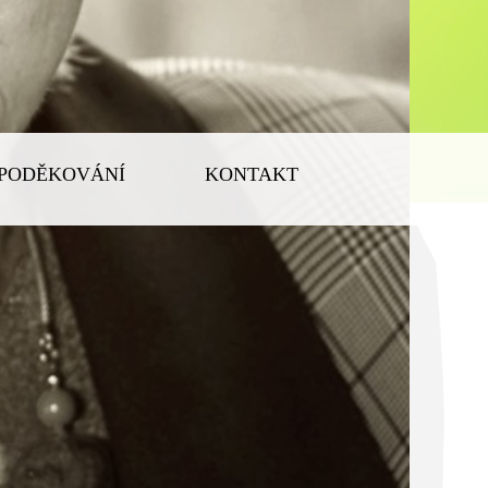
PODĚKOVÁNÍ
KONTAKT
AJŮ - GDPR
pracování osobních údajů
 Rychvaldská 531, 735 41 Petřvald, IČ:
právce") v souladu s ustanovením čl. 13
a Rady č. 2016/679 ze dne 27. 4. 2016
váním osobních údajů a o volném pohybu