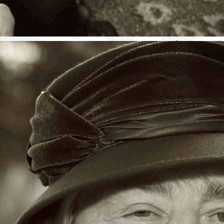
těchto údajů a o zrušení směrnice 95/46/ES (dále 
údajů"), informuje o základních zásadách a principe
údaje.
I
nformace o zpracování osobních údajů, účelu, ka
uchování
Osobní údaje Domov Březiny zpracovává pouze po
pro jednotlivé účely zpracování.
Pokud Domov Březiny zpracovává vaše osobní úda
požadovat od Domova Březiny informaci o zpra
požadovat umožnění přístupu k vašim oso
Březiny;
požadovat opravu nepřesných osobních údaj
údaje zpracovávané Domovem Březiny jsou nep
požadovat vymazání vašich osobních úda
popřípadě požadovat omezení jejich zprac
základem pro zpracování osobních údajů;
vznést námitku proti zpracování osobních úd