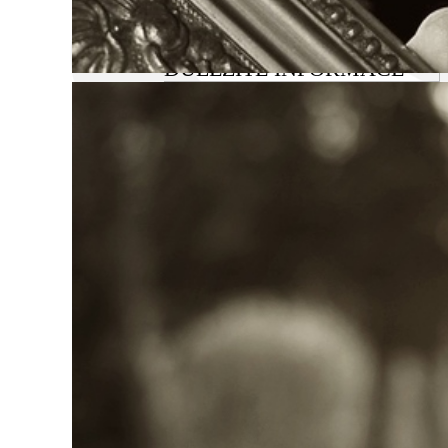
DŮLEŽITÉ INFORMACE
KOMU
JE URČEN
VEŘEJNÝ
ZÁVAZEK
POSKYTOVANÉ
SLUŽBY
INFORMACE
PRO ZÁJEMCE
CENÍK
- SAZEBNÍK
DOKUMENTY
KE STAŽENÍ
OCHRANA OSOBNÍCH
ÚDAJŮ