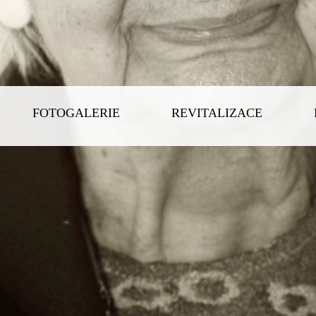
FOTOGALERIE
REVITALIZACE
OCHRANA OSOBNÍCH ÚD
Ochrana osobních údajů - informace o z
Domov Březiny, příspěvková organizace, se sídlem
00847348 jako správce osobních údajů (dále jen "s
a následujících Nařízení Evropského parlamentu 
o ochraně fyzických osob v souvislosti se zpraco