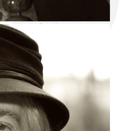
jen "obecné nařízení o ochraně osobních
ch na základě kterých zpracovává osobní
tegoriích subjektů údajů a době jejich
 nezbytnou dobu, která je individuální
je, máte právo:
cování vašich osobních údajů;
bním údajům zpracovávaných Domovem
ů (pokud se domníváte, že vaše osobní
řesné);
jů zpracovávaných Domovem Březiny,
ování v souladu s příslušným právním
ajů Domovem Březiny;