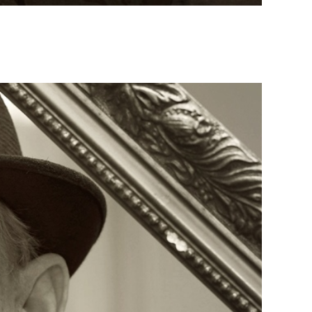
NICTVÍ
ODBORNÁ
PRAXE, STÁŽ