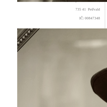
Rychvaldská 531,
735 41 Petřvald
IČ: 00847348
FINANCOVÁNÍ
VÝR