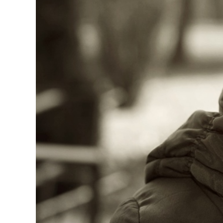
KATALOG SOCIÁLNÍCH
SLUŽEB
+420 558 881 911
domovbreziny@domovbreziny.cz
Datová schránka : 9qzkhrx
DOMOV BŘEZINY, p.o.