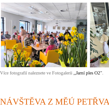
Více fotografií naleznete ve Fotogalerii
,,Jarní ples O2"
.
NÁVŠTĚVA Z MĚÚ PETŘV