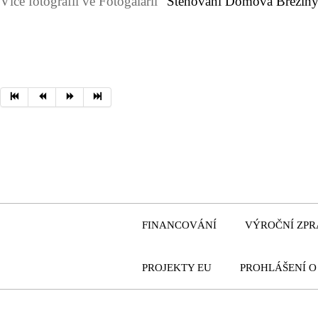
Více fotografií ve Fotogalarii "
Stěhování Domova Březin
FINANCOVÁNÍ
VÝROČNÍ
ZPR
PROJEKTY
EU
PROHLÁŠENÍ
O