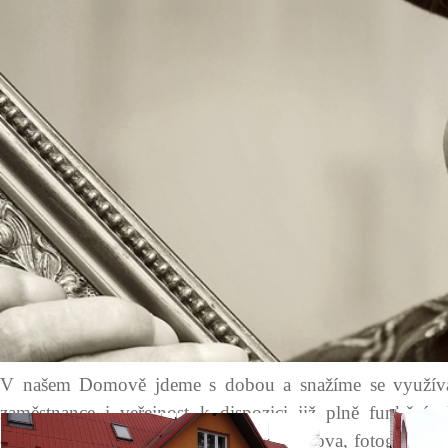
Více fotografií naleznete ve Fotogalerii
,,Domovská veseli
ELEKTRONICKÝ PANEL A
V našem Domově jdeme s dobou a snažíme se využívat 
zaměstnance i veřejnost k dispozici již plně funkčn
dokumenty a informace týkající se Domova, fotografie z ak