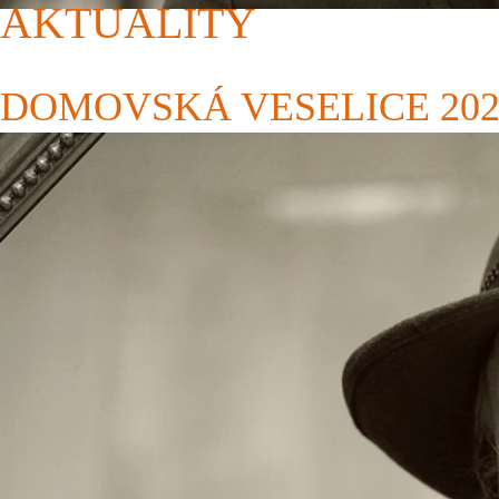
AKTUALITY
DOMOVSKÁ VESELICE 202
U příležitosti oslav 50. výročí vzniku Domova Březiny,
jejich rodinným příslušníkům, zaměstnancům a hostům, že
sice s ročním zpožděním, ale oslavu jsme chtěli uspořáda
O dobrou náladu se postaralo nejen slunečné počasí, ale
Své taneční dovednosti předvedly členky souboru PS Danc
chlebíčků, ovoce a grilovaných špekáčků nebo klobás, k
Dle ohlasu přítomných se Domovská veselice velmi vydaři
podíleli vč. sponzorů firmě Semag s.r.o., a Keška s.r.o., k