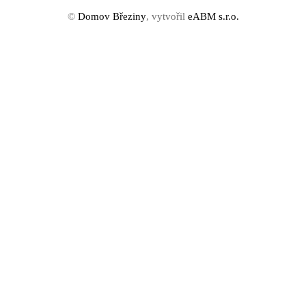
©
Domov Březiny
, vytvořil
eABM s.r.o.