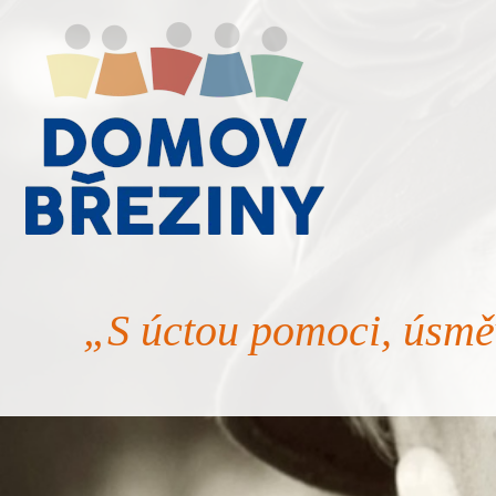
„S úctou pomoci, úsmě