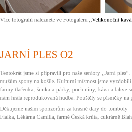
Více fotografií naleznete ve Fotogalerii
,,Velikonoční kav
JARNÍ PLES O2
Tentokrát jsme si připravili pro naše seniory ,,Jarní ple
mužům spony na košile. Kulturní místnost jsme vyzdobili 
farmy tlačenka, šunka a párky, pochutiny, káva a lahve s
nám hrála reprodukovaná hudba. Pouštěly se písničky na př
Děkujeme našim sponzorům za krásné dary do tomboly – 
Fialka, Lékárna Camilla, farmě Česká krůta, cukrárně Blah