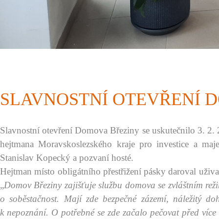
SLAVNOSTNÍ OTEVŘENÍ 
Slavnostní otevření Domova Březiny se uskutečnilo 3. 2. 2
hejtmana Moravskoslezského kraje pro investice a maj
Stanislav Kopecký a pozvaní hosté.
Hejtman místo obligátního přestřižení pásky daroval uži
„
Domov Březiny zajišťuje službu domova se zvláštním reži
o soběstačnost. Mají zde bezpečné zázemí, náležitý do
k nepoznání. O potřebné se zde začalo pečovat před více 