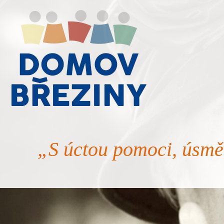
„S úctou pomoci, úsmě