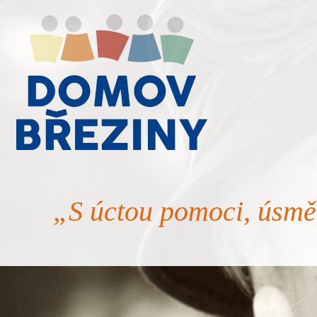
„S úctou pomoci, úsmě